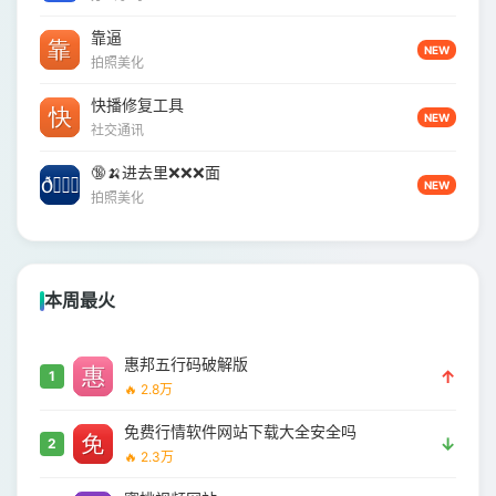
靠逼
NEW
拍照美化
快播修复工具
NEW
社交通讯
🔞🍌进去里❌❌❌面
NEW
拍照美化
本周最火
惠邦五行码破解版
↑
1
🔥 2.8万
免费行情软件网站下载大全安全吗
↓
2
🔥 2.3万