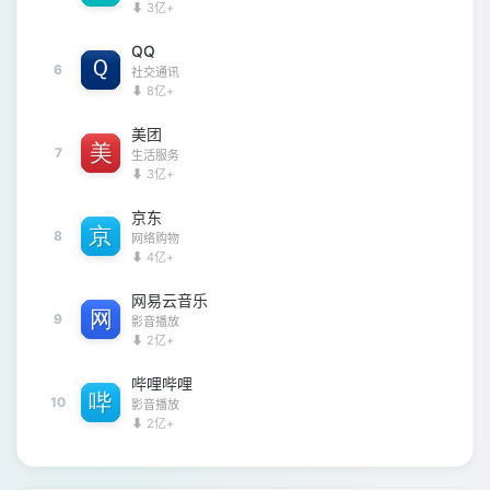
⬇ 3亿+
QQ
6
社交通讯
⬇ 8亿+
美团
7
生活服务
⬇ 3亿+
京东
8
网络购物
⬇ 4亿+
网易云音乐
9
影音播放
⬇ 2亿+
哔哩哔哩
10
影音播放
⬇ 2亿+