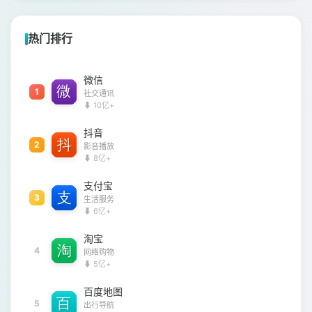
热门排行
微信
1
社交通讯
⬇ 10亿+
抖音
2
影音播放
⬇ 8亿+
支付宝
3
生活服务
⬇ 6亿+
淘宝
4
网络购物
⬇ 5亿+
百度地图
5
出行导航