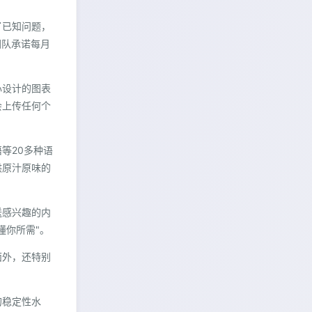
了已知问题，
团队承诺每月
心设计的图表
会上传任何个
等20多种语
供原汁原味的
送感兴趣的内
懂你所需"。
面外，还特别
的稳定性水