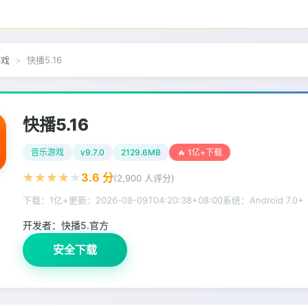
游戏
快播5.16
快播5.16
音乐游戏
v9.7.0
2129.6MB
🔥 1亿+下载
★
★
★
★
★
3.6
分
(
2,900
人评分)
下载：1亿+
更新：
2026-08-09T04:20:38+08:00
系统：Android 7.0+
开发者：
快播5.官方
安全下载