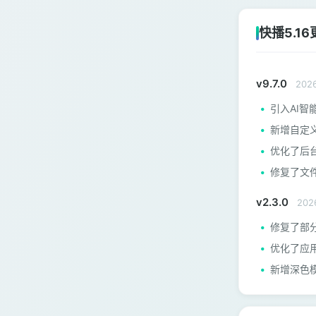
快播5.1
v9.7.0
202
引入AI智
新增自定
优化了后
修复了文
v2.3.0
202
修复了部
优化了应
新增深色