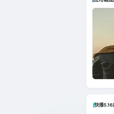
快播5.1