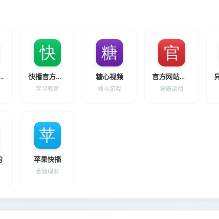
w.57.com
快播官方下载
糖心视频
官方网站快播
学习教育
格斗游戏
健康运动
的
苹果快播
金融理财