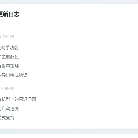
6更新日志
6-06-25
能助手功能
义主题配色
台省电策略
件导出格式错误
6-06-10
分机型上的闪退问题
用启动速度
模式支持