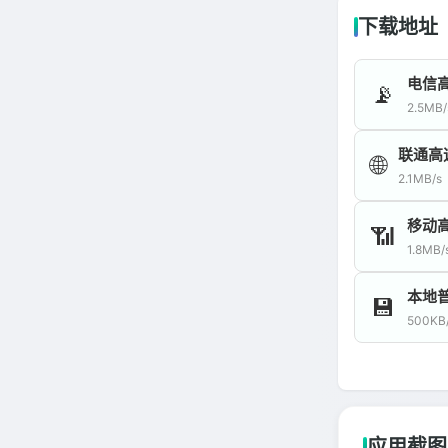
下载地址
电信
📡
2.5MB/
联通高
🌐
2.1MB/s
移动
📶
1.8MB/
本地
💾
500KB
应用截图