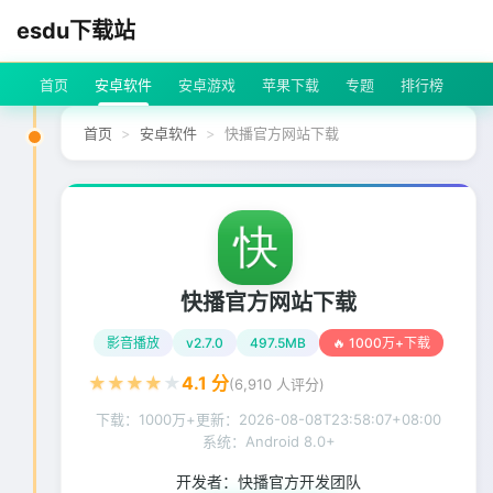
esdu下载站
首页
安卓软件
安卓游戏
苹果下载
专题
排行榜
首页
安卓软件
快播官方网站下载
快播官方网站下载
影音播放
v2.7.0
497.5MB
🔥 1000万+下载
★
★
★
★
★
4.1
分
(
6,910
人评分)
下载：1000万+
更新：
2026-08-08T23:58:07+08:00
系统：Android 8.0+
开发者：
快播官方开发团队