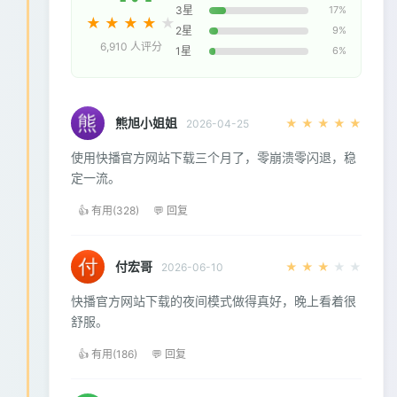
3星
17%
★
★
★
★
★
2星
9%
6,910 人评分
1星
6%
熊旭小姐姐
★
★
★
★
★
2026-04-25
使用快播官方网站下载三个月了，零崩溃零闪退，稳
定一流。
👍 有用(328)
💬 回复
付宏哥
★
★
★
★
★
2026-06-10
快播官方网站下载的夜间模式做得真好，晚上看着很
舒服。
👍 有用(186)
💬 回复