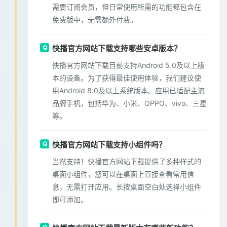
需要订阅会员，但日常使用所需的功能都包含在
免费版中，无需额外付费。
快播官方网站下载支持哪些安卓版本？
快播官方网站下载目前支持Android 5.0及以上版
本的设备。为了获得最佳使用体验，我们建议使
用Android 8.0及以上系统版本。应用已适配主流
品牌手机，包括华为、小米、OPPO、vivo、三星
等。
快播官方网站下载支持小组件吗？
当然支持！快播官方网站下载提供了多种样式的
桌面小组件，您可以在桌面上直接查看常用信
息，无需打开应用。长按桌面空白处选择小组件
即可添加。