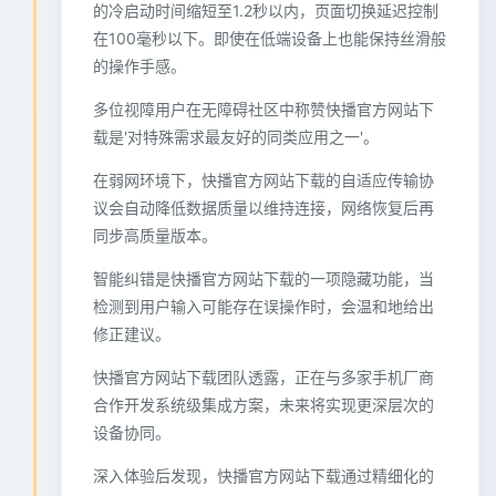
的冷启动时间缩短至1.2秒以内，页面切换延迟控制
在100毫秒以下。即使在低端设备上也能保持丝滑般
的操作手感。
多位视障用户在无障碍社区中称赞快播官方网站下
载是'对特殊需求最友好的同类应用之一'。
在弱网环境下，快播官方网站下载的自适应传输协
议会自动降低数据质量以维持连接，网络恢复后再
同步高质量版本。
智能纠错是快播官方网站下载的一项隐藏功能，当
检测到用户输入可能存在误操作时，会温和地给出
修正建议。
快播官方网站下载团队透露，正在与多家手机厂商
合作开发系统级集成方案，未来将实现更深层次的
设备协同。
深入体验后发现，快播官方网站下载通过精细化的