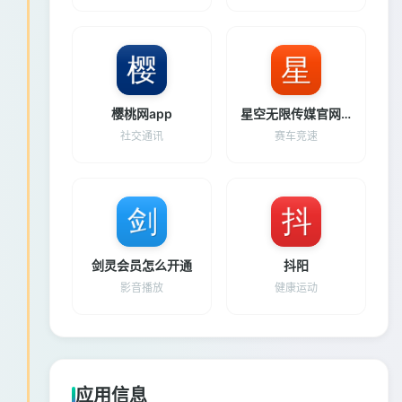
樱桃网app
星空无限传媒官网免费下载
社交通讯
赛车竞速
剑灵会员怎么开通
抖阳
影音播放
健康运动
应用信息