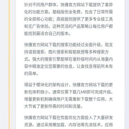
针对不同用户群体，快播官方网站下载提供了差异
化的功能方案。基础版完全免费，包含了日常所需
的全部核心功能；高级版则提供了更多专业级工具
和无广告体验。这种灵活的产品策略让每位用户都
能找到最适合自己的版本。
快播官方网站下载的搜索功能经过全面升级，现支
持语音搜索、图片搜索和智能联想等多种搜索方
式。强大的搜索引擎能够在毫秒级时间内从海量内
容中精准定位您需要的信息，让查找变得前所未有
的简单。
得益于模块化的架构设计，快播官方网站下载的更
新包体积极小，通常仅需下载几MB即可完成升级。
增量更新机制确保用户无需重新下载整个应用，大
大节省了更新所需的时间和流量。
快播官方网站下载在性能优化方面投入了大量研发
资源。通过采用懒加载、内存池等先进技术，应用