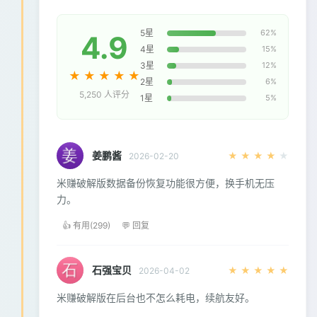
5星
62%
4.9
4星
15%
3星
12%
★
★
★
★
★
2星
6%
5,250 人评分
1星
5%
姜鹏酱
★
★
★
★
★
2026-02-20
米赚破解版数据备份恢复功能很方便，换手机无压
力。
👍 有用(299)
💬 回复
石强宝贝
★
★
★
★
★
2026-04-02
米赚破解版在后台也不怎么耗电，续航友好。