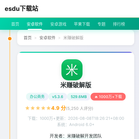
esdu下载站
首页
安卓软件
安卓游戏
苹果下载
专题
排行榜
首页
安卓软件
米赚破解版
米赚破解版
办公商务
v5.3.6
529.6MB
🔥 1000万+下载
★
★
★
★
★
4.9
分
(
5,250
人评分)
下载：1000万+
更新：
2026-08-08T18:26:21+08:00
系统：Android 6.0+
开发者：
米赚破解开发团队