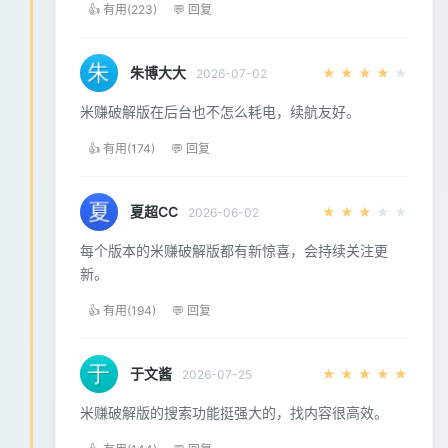
👍 有用(223)
💬 回复
朱博大大
★
★
★
★
★
2026-07-02
米赚破解版在后台也不怎么耗电，续航友好。
👍 有用(174)
💬 回复
夏超CC
★
★
★
★
★
2026-06-02
每个版本的米赚破解版都有新惊喜，会持续关注更
新。
👍 有用(194)
💬 回复
于文酱
★
★
★
★
★
2026-07-25
米赚破解版的搜索功能挺强大的，找内容很高效。