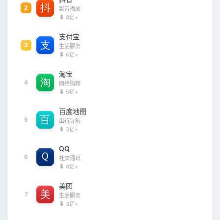
2
影音播放
⬇ 8亿+
支付宝
3
生活服务
⬇ 6亿+
淘宝
4
网络购物
⬇ 5亿+
百度地图
5
出行导航
⬇ 3亿+
QQ
6
社交通讯
⬇ 8亿+
美团
7
生活服务
⬇ 3亿+