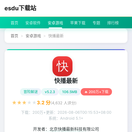
esdu下载站
首页
安卓软件
安卓游戏
苹果下载
专题
排行榜
首页
安卓游戏
快播最新
快播最新
冒险解谜
v5.2.3
106.5MB
🔥 200万+下载
★
★
★
★
★
3.2
分
(
4,632
人评分)
下载：200万+
更新：
2026-08-06T00:15:53+08:00
系统：Android 5.1+
开发者：
北京快播最新科技有限公司