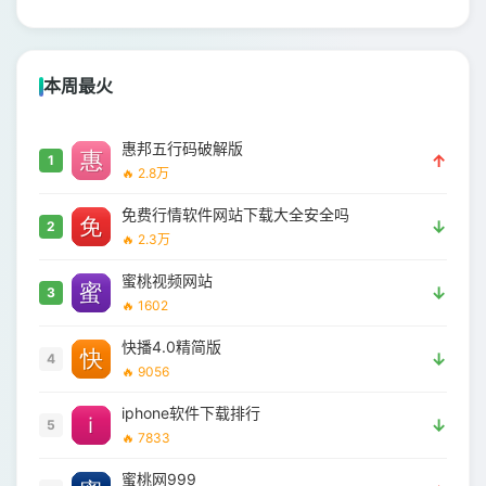
本周最火
惠邦五行码破解版
↑
1
🔥 2.8万
免费行情软件网站下载大全安全吗
↓
2
🔥 2.3万
蜜桃视频网站
↓
3
🔥 1602
快播4.0精简版
↓
4
🔥 9056
iphone软件下载排行
↓
5
🔥 7833
蜜桃网999